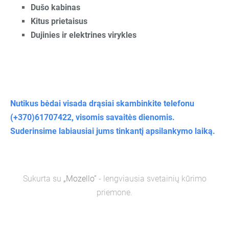
Dušo kabinas
Kitus prietaisus
Dujinies ir elektrines virykles
Nutikus bėdai visada drąsiai skambinkite telefonu
(+370)61707422, visomis savaitės dienomis.
Suderinsime labiausiai jums tinkantį apsilankymo laiką.
Sukurta su
„Mozello”
- lengviausia svetainių kūrimo
priemone.