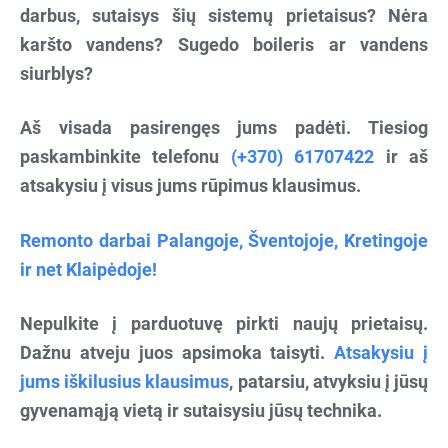
darbus, sutaisys šių sistemų prietaisus? Nėra
karšto vandens? Sugedo boileris ar vandens
siurblys?
Aš visada pasirengęs jums padėti. Tiesiog
paskambinkite telefonu
(+370) 61707422
ir aš
atsakysiu į visus jums rūpimus klausimus.
Remonto darbai Palangoje, Šventojoje, Kretingoje
ir net Klaipėdoje!
Nepulkite į parduotuvę pirkti naujų prietaisų.
Dažnu atveju juos apsimoka taisyti.
Atsakysiu į
jums iškilusius klausimus
, patarsiu, atvyksiu į jūsų
gyvenamąją vietą ir sutaisysiu jūsų technika.